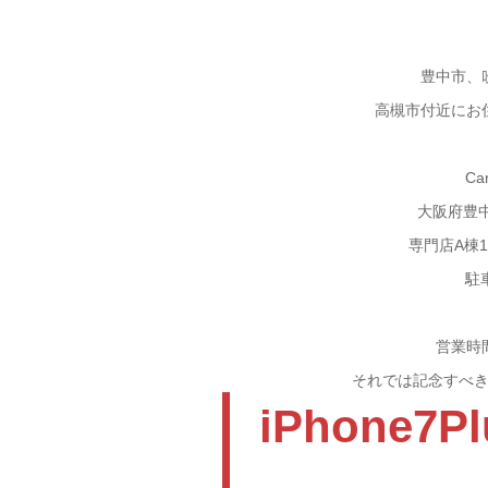
豊中市、
高槻市付近にお
Ca
大阪府豊
専門店A棟
駐
営業時
それでは記念すべ
iPhone