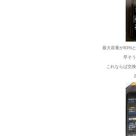
最大容量が83%
早そ
これならば交