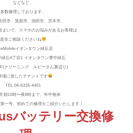
などなど、
多数修理しております。
吹田市、箕面市、池田市、茨木市、
住まいで、スマホのお悩みがあるお客様は
是非ご相談くださいね
reMobileイオンタウン緑丘店
中緑丘4丁目1 イオンタウン豊中緑丘
1F(クリーニング ルビーさん裏辺り)
車場に面したテナントです
TEL:06-6335-4451
間:朝10時〜夜8時まで、年中無休
き第一号、初めての修理をご紹介いたします！
7Plusバッテリー交換修