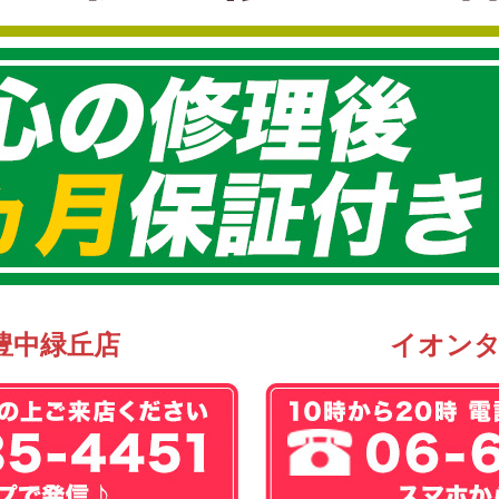
豊中緑丘店
イオン