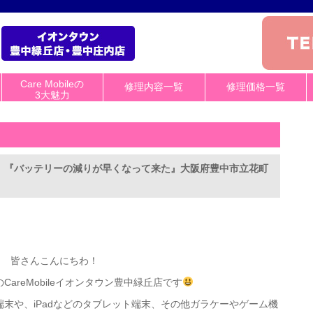
Care Mobileの
修理内容一覧
修理価格一覧
3大魅力
換修理】『バッテリーの減りが早くなって来た』大阪府豊中市立花町
皆さんこんにちわ！
areMobileイオンタウン豊中緑丘店です
oid端末や、iPadなどのタブレット端末、その他ガラケーやゲーム機