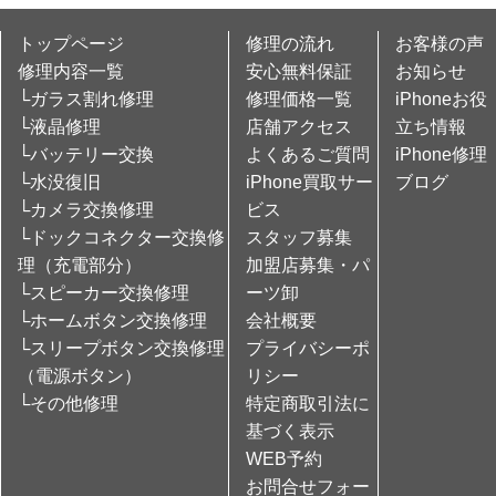
トップページ
修理の流れ
お客様の声
修理内容一覧
安心無料保証
お知らせ
└ガラス割れ修理
修理価格一覧
iPhoneお役
└液晶修理
店舗アクセス
立ち情報
└バッテリー交換
よくあるご質問
iPhone修理
└水没復旧
iPhone買取サー
ブログ
└カメラ交換修理
ビス
└ドックコネクター交換修
スタッフ募集
理（充電部分）
加盟店募集・パ
└スピーカー交換修理
ーツ卸
└ホームボタン交換修理
会社概要
└スリープボタン交換修理
プライバシーポ
（電源ボタン）
リシー
└その他修理
特定商取引法に
基づく表示
WEB予約
お問合せフォー