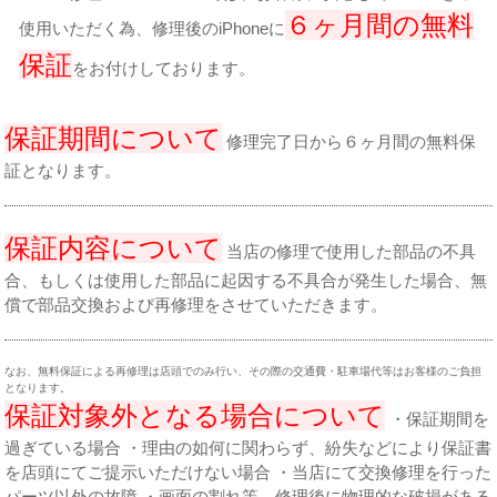
６ヶ月間の無料
使用いただく為、修理後のiPhoneに
保証
をお付けしております。
保証期間について
修理完了日から６ヶ月間の無料保
証となります。
保証内容について
当店の修理で使用した部品の不具
合、もしくは使用した部品に起因する不具合が発生した場合、無
償で部品交換および再修理をさせていただきます。
なお、無料保証による再修理は店頭でのみ行い、その際の交通費・駐車場代等はお客様のご負担
となります。
保証対象外となる場合について
・保証期間を
過ぎている場合 ・理由の如何に関わらず、紛失などにより保証書
を店頭にてご提示いただけない場合 ・当店にて交換修理を行った
パーツ以外の故障 ・画面の割れ等、修理後に物理的な破損がある